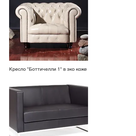
Кресло "Боттичелли 1" в эко коже