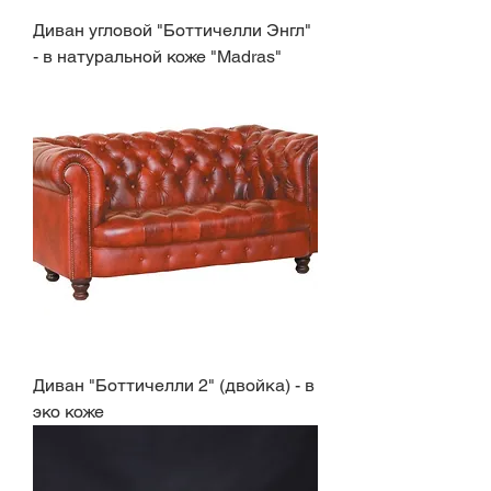
Диван угловой "Боттичелли Энгл"
- в натуральной коже "Madras"
Диван "Боттичелли 2" (двойка) - в
эко коже