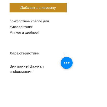
Добавить в корзину
Комфортное кресло для
руководителя!
Мягкое и удобное!
Характеристики
Обивка
Микрофибра
Внимание! Важная
информация!
Подлокотники
Пластиковые с
накладками из
Цены на сайте - не корректны!
микрофибры
Пожалуйста, уточняйте стоимость
по телефону у менеджера!
Механизм
Механизм
качания
качания с
Как заказать>
возможностью