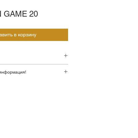
 GAME 20
авить в корзину
Экокожа
информация!
 корректны!
Пластиковые с
йте стоимость по телефону у
декоративными
пластиковыми
элементами и мягкими
накладками, обитыми
экокожей
:
С возможностью
фиксации кресла в