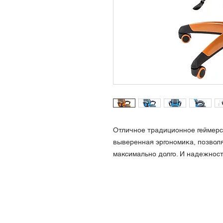
Отличное традиционное геймерск
выверенная эргономика, позволя
максимально долго. И надежност
Феликс Алматы
Адрес: Алматы, проспект Райымбека,
E-mail:
felix-almaty@mail.ru