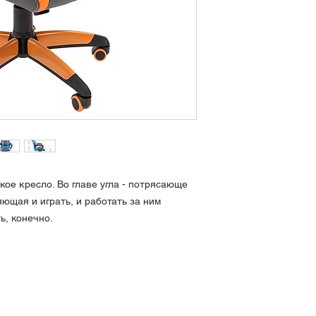
Крестовина:
Газ. патрон:
ое кресло. Во главе угла - потрясающе
Ролики:
ющая и играть, и работать за ним
ь, конечно.
Каркас:
Как заказать>
Набивка:
 251Г
О системе ски