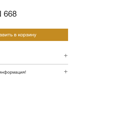
 668
авить в корзину
Экокожа
информация!
 корректны!
Пластиковые с
йте стоимость по телефону у
накладками из
экокожи
я
Механизм качания с
возможностью
фиксации кресла в
рабочем положении