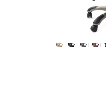
Феликс Алматы
Адрес: Алматы, проспект Райымбека,
E-mail:
felix-almaty@mail.ru
Телефон:
+7 727 390 20 04
+7 727 390 20 05, +7 727 390 20 06
+7 727 390 20 07, +7 727 390 20 08
(WhatsApp) +7 777 017 78 05
+7 707 811 88 38