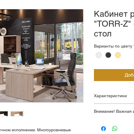
Кабинет 
"TORR-Z" 
стол
Варианты по цвету
Доб
Характеристики
Стол письменный T
Внимание! Важная 
Толщина столешницы
Опоры столов: 38 м
Цены на сайте - не
Толщина каркасов: 
Пожалуйста, уточня
чном исполнении. Многоуровневые 
Основной материал: