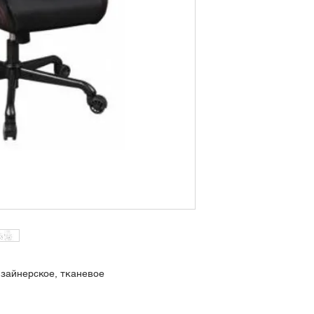
(полиэтилен плотно
не менее 5 лет)
изайнерское, тканевое